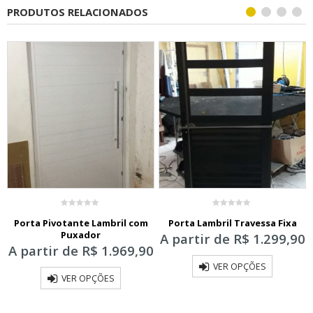
PRODUTOS RELACIONADOS
0
0
Porta Pivotante Lambril com
Porta Lambril Travessa Fixa
out
out
of
of
Puxador
A partir de
R$
1.299,90
5
5
0
A partir de
R$
1.969,90
VER OPÇÕES
VER OPÇÕES