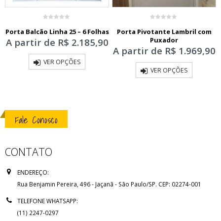
0
0
Porta Balcão Linha 25 – 6 Folhas
Porta Pivotante Lambril com
out
out
of
of
Puxador
A partir de
R$
2.185,90
5
5
A partir de
R$
1.969,90
VER OPÇÕES
VER OPÇÕES
Fale Conosco
CONTATO
ENDEREÇO:
Rua Benjamin Pereira, 496 - Jaçanã - São Paulo/SP. CEP: 02274-001
TELEFONE WHATSAPP:
(11) 2247-0297