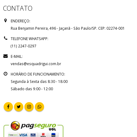
CONTATO
ENDEREÇO:
Rua Benjamin Pereira, 496 - Jaçanã - São Paulo/SP. CEP: 02274-001
TELEFONE WHATSAPP:
(11) 2247-0297
E-MAIL:
vendas@esquadrigui.com.br
ODUTOS
PRODUTOS
PRO
HORÁRIO DE FUNCIONAMENTO:
Porta POP
Porta POP
Madeira Branca
Madeira Branca
Segunda à Sexta das 8:30 - 18:00
com Batente de
com Batente de
Sábado das 9:00 - 12:00
Alumínio 25
Alumínio 25
Branco
Branco
R$
417,90
R$
417,90
0
0
out
out
of
of
Janela Basculante
Janela Basculante
5
5
2 Sessões Vidro
2 Sessões Vidro
Mini Boreal
Mini Boreal