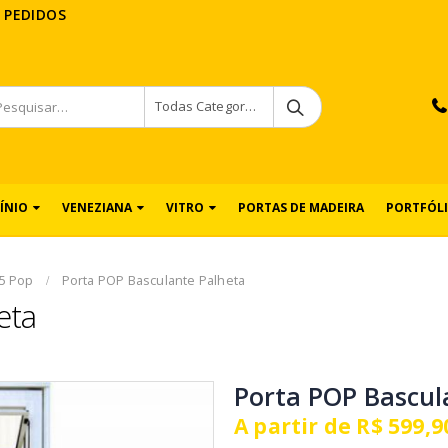
 PEDIDOS
Todas Categorias
ÍNIO
VENEZIANA
VITRO
PORTAS DE MADEIRA
PORTFÓL
25 Pop
Porta POP Basculante Palheta
eta
Porta POP Bascul
A partir de
R$
599,9