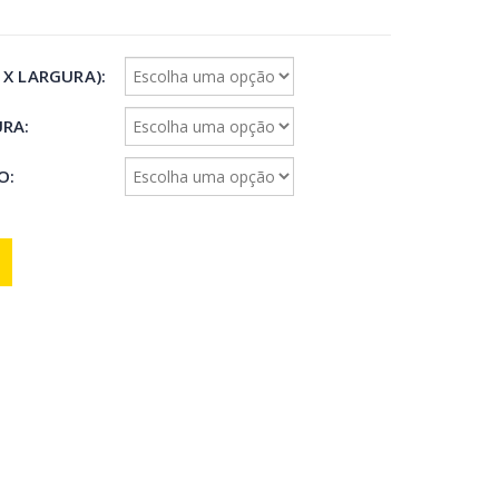
 X LARGURA)
URA
IO