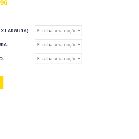
,90
 X LARGURA)
URA
IO