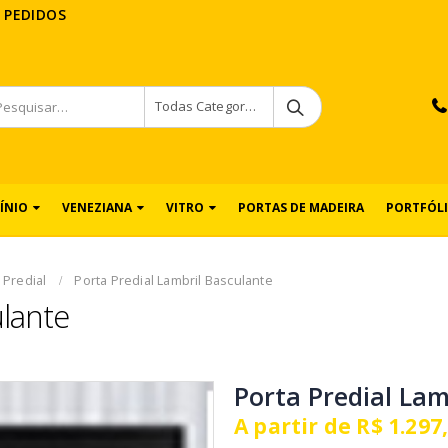
 PEDIDOS
Todas Categorias
ÍNIO
VENEZIANA
VITRO
PORTAS DE MADEIRA
PORTFÓL
 Predial
Porta Predial Lambril Basculante
ulante
Porta Predial Lam
A partir de
R$
1.297