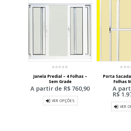
0
0
 Predial –
Janela Predial – 4 Folhas –
Porta Sacada 
out
out
of
of
oreal
Sem Grade
Folhas 
5
5
$
128,90
A partir de
R$
760,90
A part
R$
1.9
ÕES
VER OPÇÕES
VER 