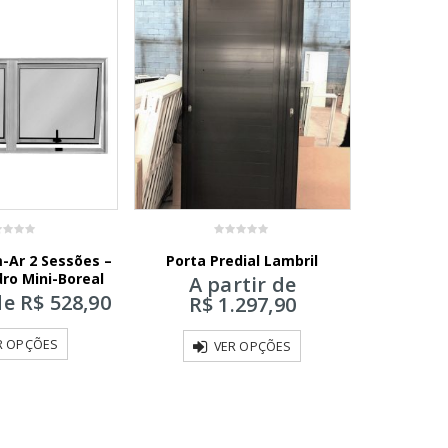
0
-Ar 2 Sessões –
Porta Predial Lambril
Veneziana 
out
of
dro Mini-Boreal
de Cor
A partir de
5
de
R$
528,90
A 
R$
1.297,90
R$
R OPÇÕES
VER OPÇÕES