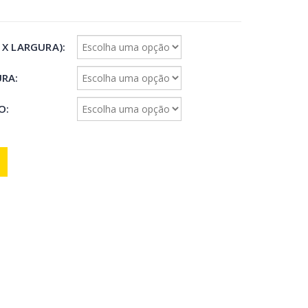
 X LARGURA)
URA
IO