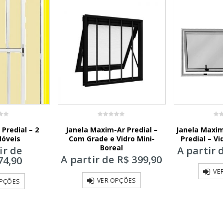
0
0
Predial – 2
Janela Maxim-Ar Predial –
Janela Maxim
out
out
of
of
Móveis
Com Grade e Vidro Mini-
Predial – Vi
5
5
Boreal
ir de
A partir 
A partir de
R$
399,90
74,90
VE
VER OPÇÕES
OPÇÕES