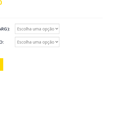
0
ARG)
IO