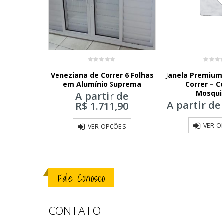
0
0
mium – 6
Veneziana de Correr 6 Folhas
Janela Premium 
out
out
of
of
– Com Grade
em Alumínio Suprema
Correr – 
5
5
Mosqui
 de
A partir de
A partir d
,90
R$
1.711,90
VER 
ÕES
VER OPÇÕES
Fale Conosco
CONTATO