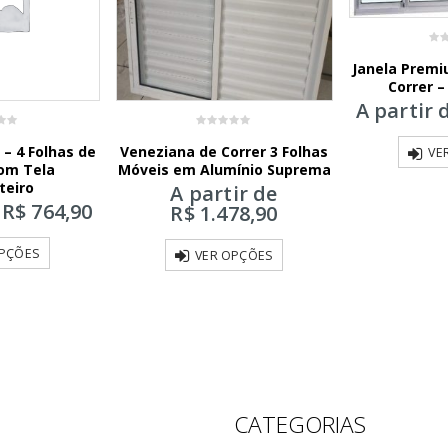
0
Janela Premi
out
of
Correr 
5
A partir 
0
– 4 Folhas de
Veneziana de Correr 3 Folhas
out
VE
of
Com Tela
Móveis em Alumínio Suprema
5
teiro
A partir de
e
R$
764,90
R$
1.478,90
OPÇÕES
VER OPÇÕES
CATEGORIAS