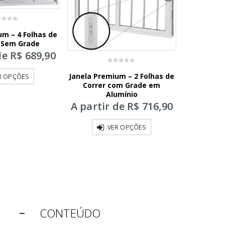
um – 4 Folhas de
– Sem Grade
de
R$
689,90
0
Janela Premium – 2 Folhas de
Venezia
out
R OPÇÕES
of
Correr com Grade em
Folh
5
Alumínio
A parti
A partir de
R$
716,90
VER OPÇÕES
CONTEÚDO